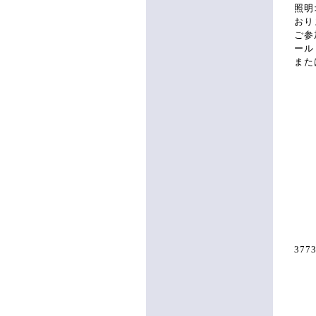
照明
おり
ご参
ール
また
日 
懇
ご
主
377