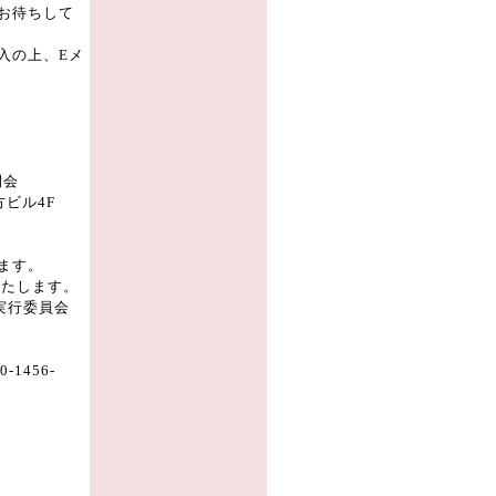
お待ちして
入の上、Eメ
開会
ビル4F
ます。
します。
行委員会
-1456-