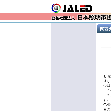
関西支
照明
催し
今回
日々
って
す。
色相
回の