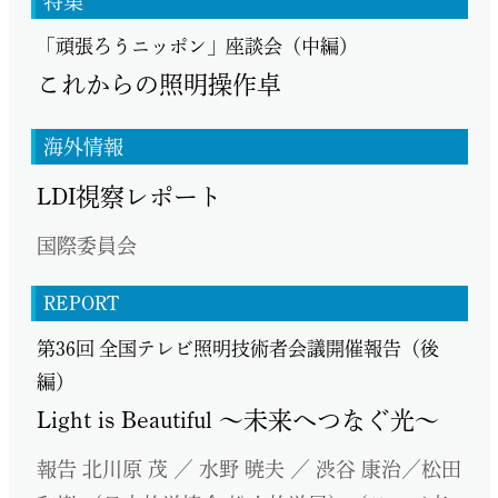
特集
「頑張ろうニッポン」座談会（中編）
これからの照明操作卓
海外情報
LDI視察レポート
国際委員会
REPORT
第36回 全国テレビ照明技術者会議開催報告（後
編）
Light is Beautiful ～未来へつなぐ光～
報告 北川原 茂 ／ 水野 暁夫 ／ 渋谷 康治／松田