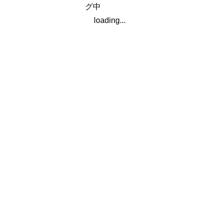
可能性を持ち合わせているがゆえに、「常識」を定義
loading...
できず、自分の要求や成果を直接的かつ明確に伝える
ことが結果を生むようです。
全文を読む(pdf)
アーカイブ
2020年
2019年
2018年
2017年
2016年