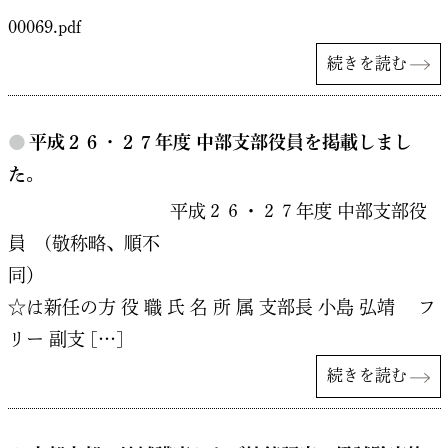
00069.pdf
続きを読む
●
平成２６・２７年度 中部支部役員を掲載しまし
た。
平成２６・２７年度 中部支部役
員 (敬称略、順不
同
☆は新任の方 役 職 氏 名 所 属 支部長 小島 弘靖 フ
リー 副支 […]
続きを読む