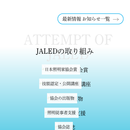
最新情報 お知らせ一覧
ATTEMPT OF
JALED
JALEDの取り組み
日本照明家協会賞
技能認定・公開講座
協会の出版物
照明従事者支援
協会誌