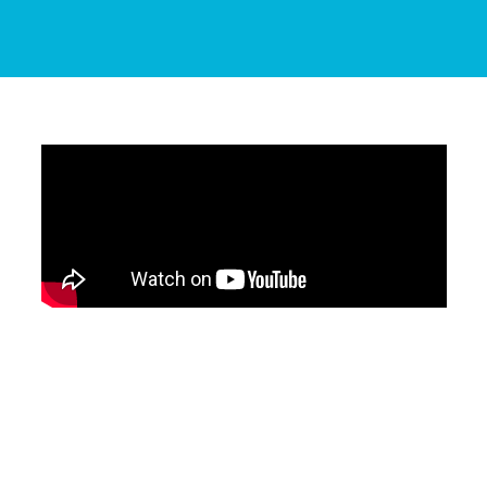
JALED YouTube
協会が主催した勉強会・イベントを、配信のた
めに記録したライブラリです。ぜひご覧下さ
い。