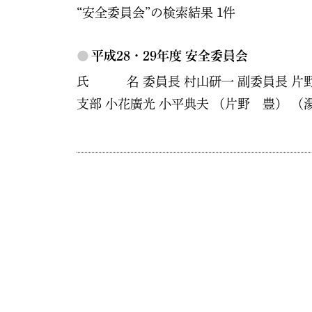
“安全委員会”の検索結果 1件
●
平成28・29年度 安全委員会
氏 名 委員長 村山研一 副委員長 片野 
支部 小花廣光 小平典夫 （片野 豊） （湯