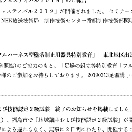
器フェスティバル２０１９」のご報告
ェスティバル２０１９」が開催されました。 セミナー
NHK放送技術局 制作技術センター番組制作技術部照明 
フルハーネス型墜落制止用器具特別教育」 東北地区出
全照協)のご協力のもと、「足場の組立等特別教育「フ
ご参加をお待ちしております。 20190313足場講 […
よび技能認定２級試験 終了のお知らせを掲載しました
）、福島市で『地域講座および技能認定２級試験』が開
による遅れもなく、無事に２日間にわたり、開催すること