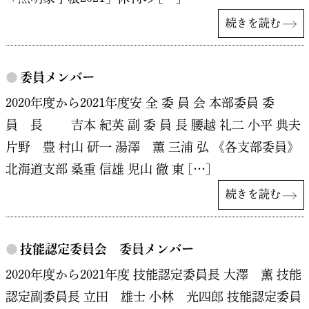
続きを読む
●
委員メンバー
2020年度から2021年度安 全 委 員 会 本部委員 委
員 長 吉本 紀英 副 委 員 長 腰越 礼二 小平 典夫
片野 豊 村山 研一 湯澤 薫 三浦 弘 《各支部委員》
北海道支部 桑重 信雄 児山 徹 東 […]
続きを読む
●
技能認定委員会 委員メンバー
2020年度から2021年度 技能認定委員長 大澤 薫 技能
認定副委員長 立田 雄士 小林 光四郎 技能認定委員