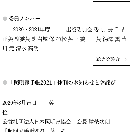
●
委員メンバー
2020・2021年度 出版委員会 委 員 長 千早
正美 副委員長 岩城 保 植松 晃一 委 員 湯澤 薫 吉
川 元 清水 高明
続きを読む
●
「照明家手帳2021」休刊のお知らせとお詫び
2020年8月吉日 各
公益社団法人日本照明家協会 会長 勝柴次朗
「照明家手帳2021」休刊の […]