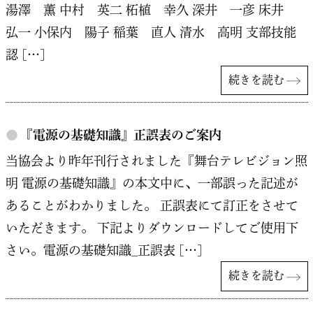
湯澤 薫 中村 英二 柘植 幸久 深井 一彦 床井
弘一 小保内 陽子 稲葉 直人 清水 高明 支部技能
認 […]
続きを読む
●
『電源の基礎知識』正誤表のご案内
当協会より昨年刊行されました『舞台テレビジョン照
明 電源の基礎知識』の本文中に、一部誤った記述が
あることがわかりました。 正誤表にて訂正をさせて
いただきます。 下記よりダウンロードしてご使用下
さい。電源の基礎知識_正誤表 […]
続きを読む