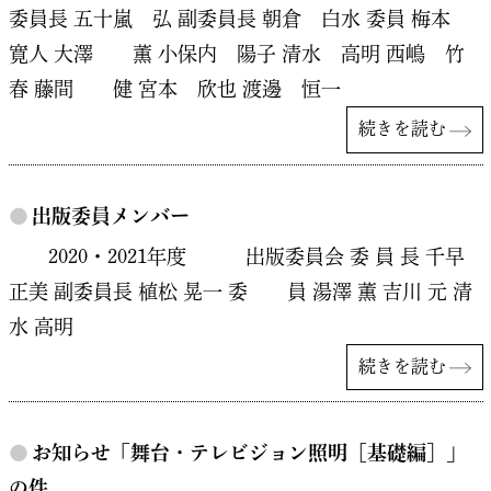
委員長 五十嵐 弘 副委員長 朝倉 白水 委員 梅本
寛人 大澤 薫 小保内 陽子 清水 高明 西嶋 竹
春 藤間 健 宮本 欣也 渡邊 恒一
続きを読む
●
出版委員メンバー
2020・2021年度 出版委員会 委 員 長 千早
正美 副委員長 植松 晃一 委 員 湯澤 薫 吉川 元 清
水 高明
続きを読む
●
お知らせ「舞台・テレビジョン照明［基礎編］」
の件