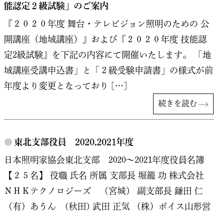
能認定２級試験」のご案内
『２０２０年度 舞台・テレビジョン照明のための 公
開講座（地域講座）』および『２０２０年度 技能認
定2級試験』を下記の内容にて開催いたします。 「地
域講座受講申込書」と「２級受験申請書」の様式が前
年度より変更となっており […]
続きを読む
●
東北支部役員 2020,2021年度
日本照明家協会東北支部 2020～2021年度役員名簿
【２５名】 役職 氏名 所属 支部長 堀籠 功 株式会社
ＮＨＫテクノロジーズ （宮城） 副支部長 鎌田 仁
（有）あうん (秋田) 武田 正気 （株）ボイス山形営