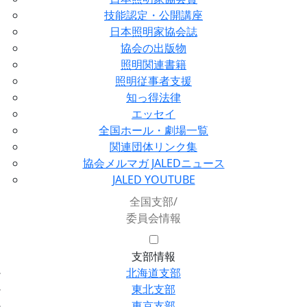
技能認定・公開講座
日本照明家協会誌
協会の出版物
照明関連書籍
照明従事者支援
知っ得法律
エッセイ
全国ホール・劇場一覧
関連団体リンク集
協会メルマガ JALEDニュース
JALED YOUTUBE
全国支部/
委員会情報
支部情報
北海道支部
東北支部
東京支部