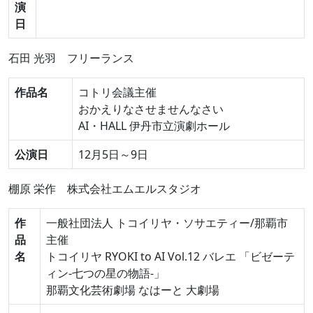
演
日
石田 光羽
フリーランス
作品名
コトリ会議主催
おかえりなさせませんなさい
AI・HALL 伊丹市立演劇ホール
公演日
12月5日～9日
棚原 栄作
株式会社エムエルスタジオ
作
一般社団法人 トコイリヤ・ソサエティー/那覇市
品
主催
名
トコイリヤ RYOKI to AI Vol.12 バレエ 「ビゼーテ
ィン-七つの星の物語-」
那覇文化芸術劇場 なはーと 大劇場