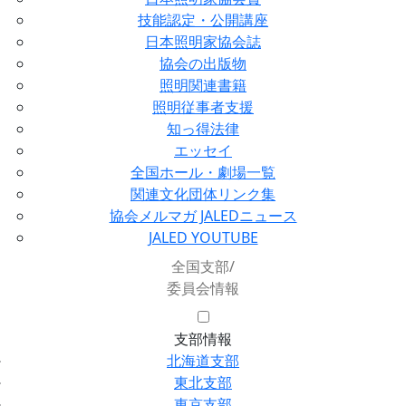
技能認定・公開講座
日本照明家協会誌
協会の出版物
照明関連書籍
照明従事者支援
知っ得法律
エッセイ
全国ホール・劇場一覧
関連文化団体リンク集
協会メルマガ JALEDニュース
JALED YOUTUBE
全国支部/
委員会情報
支部情報
北海道支部
東北支部
東京支部