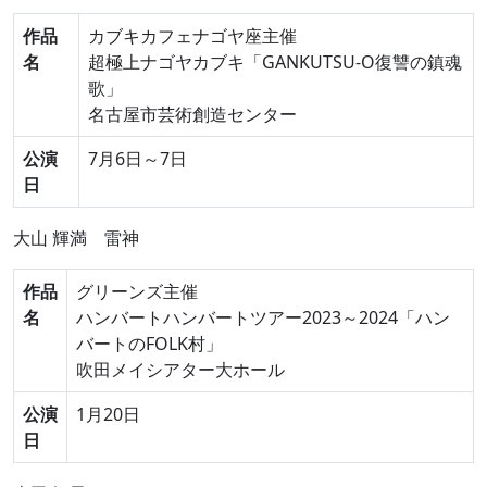
作品
カブキカフェナゴヤ座主催
名
超極上ナゴヤカブキ「GANKUTSU-O復讐の鎮魂
歌」
名古屋市芸術創造センター
公演
7月6日～7日
日
大山 輝満
雷神
作品
グリーンズ主催
名
ハンバートハンバートツアー2023～2024「ハン
バートのFOLK村」
吹田メイシアター大ホール
公演
1月20日
日