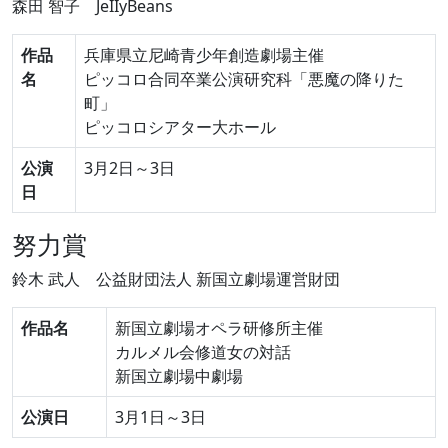
森田 智子
JeIIyBeans
作品
兵庫県立尼崎青少年創造劇場主催
名
ピッコロ合同卒業公演研究科「悪魔の降りた
町」
ピッコロシアター大ホール
公演
3月2日～3日
日
努力賞
鈴木 武人
公益財団法人 新国立劇場運営財団
作品名
新国立劇場オペラ研修所主催
カルメル会修道女の対話
新国立劇場中劇場
公演日
3月1日～3日