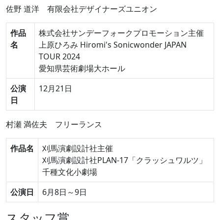
佐野 道洋
有限会社デザイナーズユニオン
作品
株式会社サンデーフォークプロモーション主催
名
上原ひろみ Hiromi's Sonicwonder JAPAN
TOUR 2024
愛知県芸術劇場大ホール
公演
12月21日
日
村瀬 満佐夫
フリーランス
作品名
刈馬演劇設計社主催
刈馬演劇設計社PLAN-17「クラッシュワルツ」
千種文化小劇場
公演日
6月8日～9日
スタッフ賞