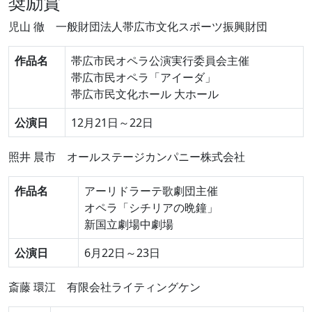
奨励賞
児山 徹
一般財団法人帯広市文化スポーツ振興財団
作品名
帯広市民オペラ公演実行委員会主催
帯広市民オペラ「アイーダ」
帯広市民文化ホール 大ホール
公演日
12月21日～22日
照井 晨市
オールステージカンパニー株式会社
作品名
アーリドラーテ歌劇団主催
オペラ「シチリアの晩鐘」
新国立劇場中劇場
公演日
6月22日～23日
斎藤 環江
有限会社ライティングケン