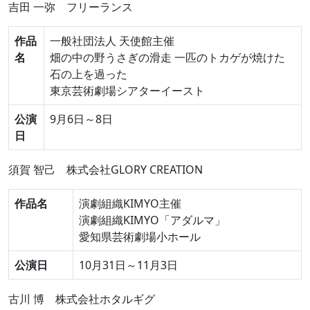
吉田 一弥
フリーランス
作品
一般社団法人 天使館主催
名
畑の中の野うさぎの滑走 一匹のトカゲが焼けた
石の上を過った
東京芸術劇場シアターイースト
公演
9月6日～8日
日
須賀 智己
株式会社GLORY CREATION
作品名
演劇組織KIMYO主催
演劇組織KIMYO「アダルマ」
愛知県芸術劇場小ホール
公演日
10月31日～11月3日
古川 博
株式会社ホタルギグ