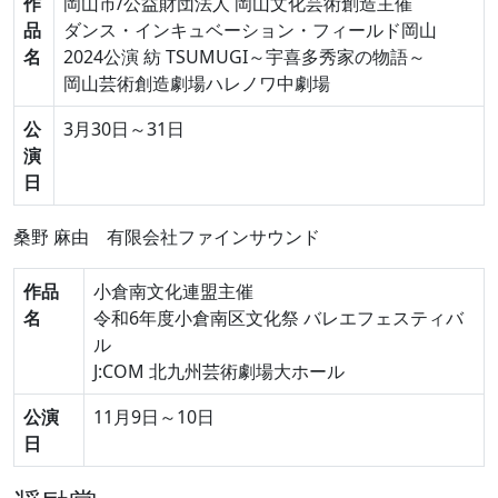
作
岡山市/公益財団法人 岡山文化芸術創造主催
品
ダンス・インキュベーション・フィールド岡山
名
2024公演 紡 TSUMUGI～宇喜多秀家の物語～
岡山芸術創造劇場ハレノワ中劇場
公
3月30日～31日
演
日
桑野 麻由
有限会社ファインサウンド
作品
小倉南文化連盟主催
名
令和6年度小倉南区文化祭 バレエフェスティバ
ル
J:COM 北九州芸術劇場大ホール
公演
11月9日～10日
日