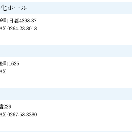
文化ホール
曽町日義4898-37
AX 0264-23-8018
後町1625
FAX
科
幡229
AX 0267-58-3380