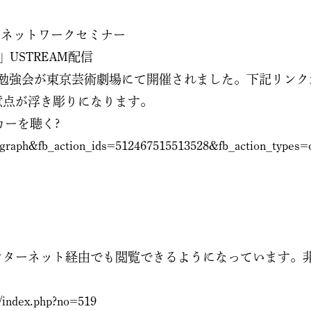
回ネットワークセミナー
USTREAM配信
催の勉強会が東京芸術劇場にて開催されました。下記リンク
意点が浮き彫りになります。
スピーカーを聴く?
n_graph&fb_action_ids=512467515513528&fb_action_ty
ンターネット経由でも閲覧できるようになっています。
。
e/index.php?no=519