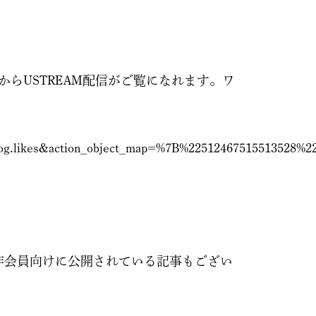
からUSTREAM配信がご覧になれます。ワ
pes=og.likes&action_object_map=%7B%22512467515513
非会員向けに公開されている記事もござい