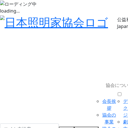
loading...
公益
Japa
協会につ
会長挨
デ
拶
ク
協会の
ジ
事業
劇