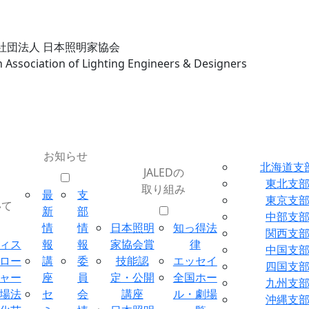
社団法人 日本照明家協会
n Association of Lighting Engineers & Designers
お知らせ
北海道支
JALEDの
東北支
取り組み
最
支
東京支
いて
新
部
中部支
情
情
日本照明
知っ得法
関西支
ィス
報
報
家協会賞
律
中国支
ロー
講
委
技能認
エッセイ
四国支
ャー
座
員
定・公開
全国ホー
九州支
場法
セ
会
講座
ル・劇場
沖縄支