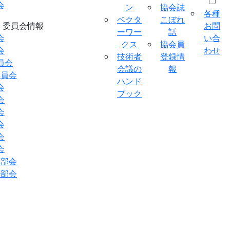
会
ン
協会誌
各種
ベクタ
こぼれ
委員会情報
お問
ーワー
話
会
い合
クス
協会員
会
わせ
技術者
登録情
員会
会議の
報
委員会
ハンド
会
ブック
会
会
会
会
会
業部会
業部会