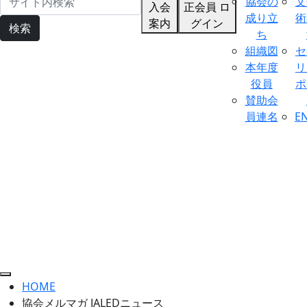
協会の
文
入会
正会員 ロ
成り立
術
案内
グイン
検索
ち
組織図
セ
本年度
リ
役員
ポ
賛助会
員連名
E
HOME
協会メルマガ JALEDニュース