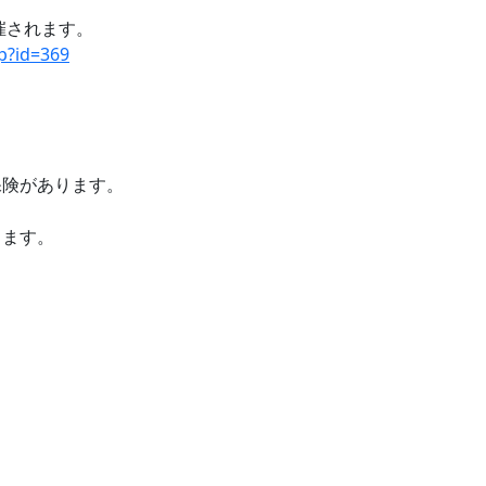
催されます。
hp?id=369
保険があります。
。
ります。