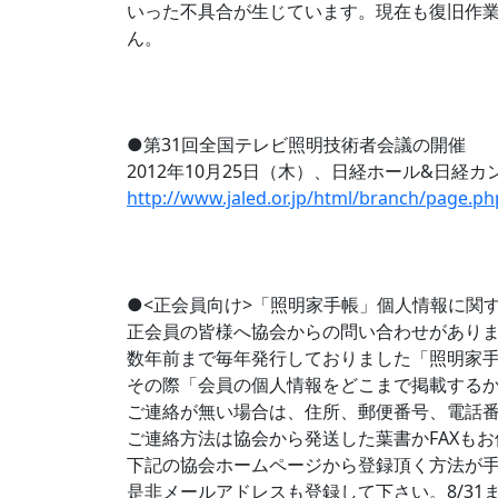
いった不具合が生じています。現在も復旧作業
ん。
●第31回全国テレビ照明技術者会議の開催
2012年10月25日（木）、日経ホール&日
http://www.jaled.or.jp/html/branch/page.p
●<正会員向け>「照明家手帳」個人情報に関
正会員の皆様へ協会からの問い合わせがあり
数年前まで毎年発行しておりました「照明家手
その際「会員の個人情報をどこまで掲載する
ご連絡が無い場合は、住所、郵便番号、電話番
ご連絡方法は協会から発送した葉書かFAXも
下記の協会ホームページから登録頂く方法が
是非メールアドレスも登録して下さい。8/31