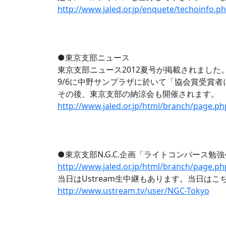
http://www.jaled.or.jp/enquete/techoinfo.p
●東京支部ニュース
東京支部ニュース2012夏号が掲載されました
9/6に中野サンプラザに於いて「協会賞受賞
その後、東京支部の納涼会も開催されます。
http://www.jaled.or.jp/html/branch/page.p
●東京支部N.G.C.企画「ライトコンバース勉
http://www.jaled.or.jp/html/branch/page.p
当日はUstream生中継もあります。当日は
http://www.ustream.tv/user/NGC-Tokyo