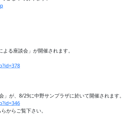
hp
。
者による座談会」が開催されます。
hp?id=378
強会」が、8/29に中野サンプラザに於いて開催されます。
hp?id=346
こちらからご覧下さい。