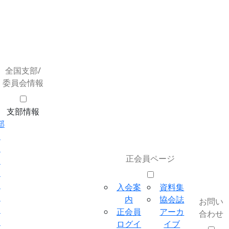
全国支部/
委員会情報
支部情報
部
部
部
正会員ページ
部
部
部
入会案
資料集
部
内
協会誌
お問い
部
正会員
アーカ
合わせ
部
ログイ
イブ