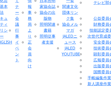
化芸
ミ
情
日本照明
一覧
テレビ部
基本
ナ
報
家協会誌
関連文化
法
ー
事
協会の出
団体リン
キュ
会
務
版物
ク集
公益委員
ティ
議
局
照明関連
協会メル
財務委員
リシ
行
よ
書籍
マガ
技能認定委
ー
事
り
照明従事
JALEDニ
次世代育成
NGLISH
イ
正
者支援
ュース
安全委員
ベ
会
JALED
技術委員
ン
員
YOUTUBE
顕彰委員
ト
向
広報委員
け
出版委員
国際委員
手帳編集作
新人講座作