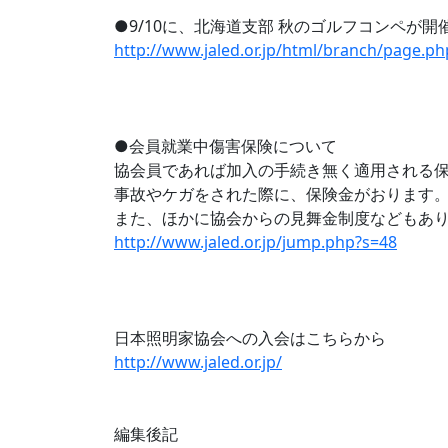
●9/10に、北海道支部 秋のゴルフコンペが開
http://www.jaled.or.jp/html/branch/page.p
●会員就業中傷害保険について
協会員であれば加入の手続き無く適用される
事故やケガをされた際に、保険金がおります
また、ほかに協会からの見舞金制度などもあ
http://www.jaled.or.jp/jump.php?s=48
日本照明家協会への入会はこちらから
http://www.jaled.or.jp/
編集後記