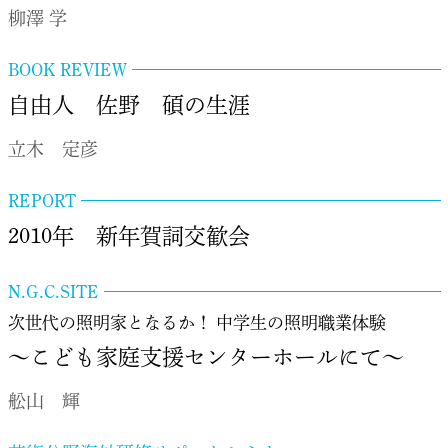
柳澤 学
BOOK REVIEW
自由人 佐野 碩の生涯
立木 定彦
REPORT
2010年 新年賀詞交歓会
N.G.C.SITE
次世代の照明家となるか！ 中学生の照明職業体験
～こども家庭支援センターホールにて～
舩山 輝