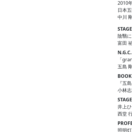
201
日本五
中川 
STAG
陰翳
富田 
N.G.C.
「gra
五島 
BOOK
『五
小林志
STAGE
井上
西堂 
PROFE
照明灯