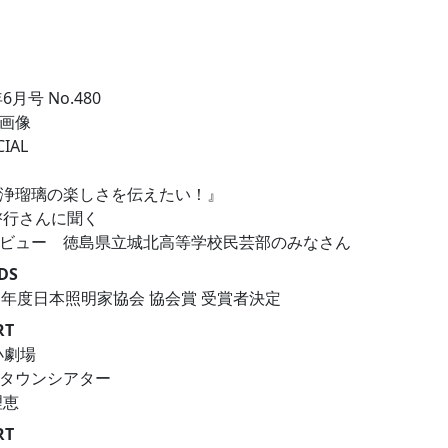
年6月号 No.480
CIAL
浄瑠璃の楽しさを伝えたい！』
 啓行さんに聞く
ビュー 徳島県立城北高等学校民芸部のみなさん
DS
1年度日本照明家協会 協会賞 受賞者決定
RT
小劇場
ンタウンシアター
理恵
RT