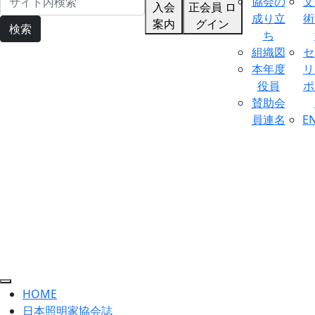
協会の
文
入会
正会員 ロ
成り立
術
案内
グイン
検索
ち
組織図
セ
本年度
リ
役員
ポ
賛助会
員連名
E
HOME
日本照明家協会誌