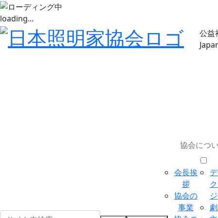
loading...
公益
Japa
協会につ
会長挨
デ
拶
ク
協会の
ジ
事業
劇