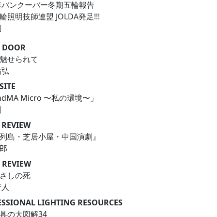
0年バンクーバー冬期五輪報告
輪照明技師連盟 JOLDA発足!!!
剛
E DOOR
に魅せられて
祐弘
SITE
ndMA Micro 〜私の環境〜」
剛
 REVIEW
島列島・芝居小屋・中国演劇』
郎
 REVIEW
ひさしの死
行人
SSIONAL LIGHTING RESOURCES
具の大図解34