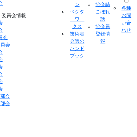
会
ン
協会誌
各種
ベクタ
こぼれ
委員会情報
お問
ーワー
話
会
い合
クス
協会員
会
わせ
技術者
登録情
員会
会議の
報
委員会
ハンド
会
ブック
会
会
会
会
会
業部会
業部会