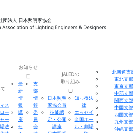
社団法人 日本照明家協会
n Association of Lighting Engineers & Designers
お知らせ
北海道支
JALEDの
東北支
取り組み
最
支
東京支
いて
新
部
中部支
情
情
日本照明
知っ得法
関西支
ィス
報
報
家協会賞
律
中国支
ロー
講
委
技能認
エッセイ
四国支
ャー
座
員
定・公開
全国ホー
九州支
場法
セ
会
講座
ル・劇場
沖縄支