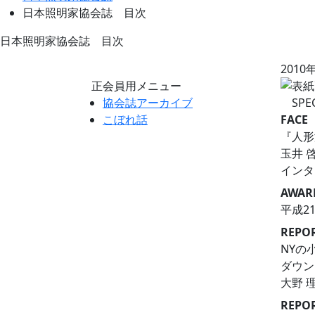
日本照明家協会誌 目次
日本照明家協会誌 目次
2010
正会員用メニュー
協会誌アーカイブ
SPE
こぼれ話
FACE
『人形
玉井
インタ
AWAR
平成2
REPO
NYの
ダウ
大野 
REPO