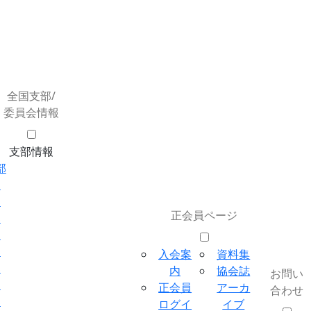
全国支部/
委員会情報
支部情報
部
部
部
正会員ページ
部
部
部
入会案
資料集
部
内
協会誌
お問い
部
正会員
アーカ
合わせ
部
ログイ
イブ