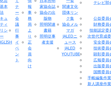
化芸
ミ
情
日本照明
一覧
テレビ部
基本
ナ
報
家協会誌
関連文化
法
ー
事
協会の出
団体リン
キュ
会
務
版物
ク集
公益委員
ティ
議
局
照明関連
協会メル
財務委員
リシ
行
よ
書籍
マガ
技能認定委
ー
事
り
照明従事
JALEDニ
次世代育成
NGLISH
イ
正
者支援
ュース
安全委員
ベ
会
JALED
技術委員
ン
員
YOUTUBE
顕彰委員
ト
向
広報委員
け
出版委員
国際委員
手帳編集作
新人講座作