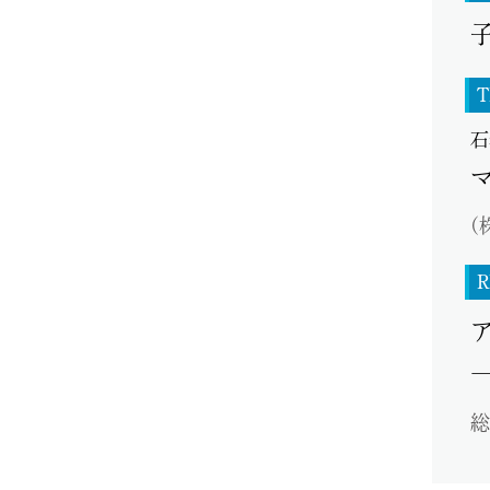
T
石
(
R
―
総