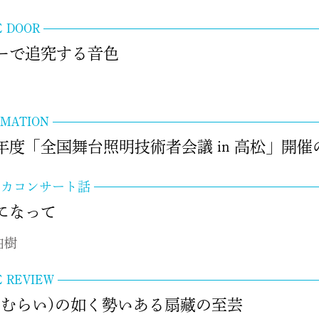
E DOOR
ーで追究する音色
RMATION
21年度「全国舞台照明技術者会議 in 高松」
リカコンサート話
22になって
由樹
E REVIEW
さむらい)の如く勢いある扇藏の至芸