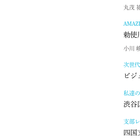
丸茂 
AMAZ
勅使
小川 
次世
ビジ
私達
渋谷
支部
四