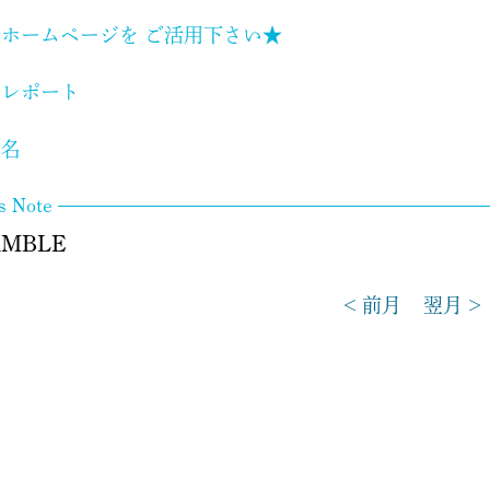
ホームページを ご活用下さい★
局レポート
連名
's Note
AMBLE
< 前月
翌月 >