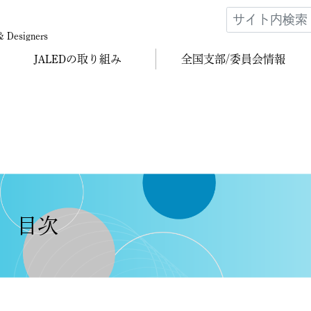
 & Designers
JALEDの
取り組み
全国支部/
委員会情報
 目次