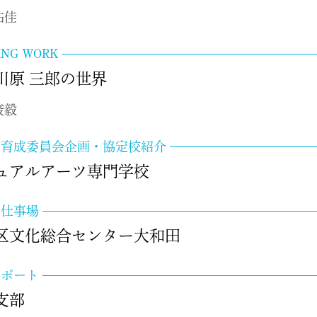
祐佳
ING WORK
川原 三郎の世界
峻毅
代育成委員会企画・協定校紹介
ュアルアーツ専門学校
の仕事場
区文化総合センター大和田
レポート
国支部