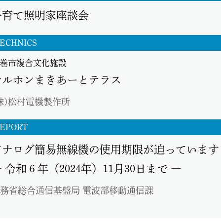
子育て照明家座談会
ECHNICS
巻市複合文化施設
マルホンまきあーとテラス
株)松村電機製作所
EPORT
アナログ簡易無線機の使用期限が迫っています
 令和６年（2024年）11月30日まで ―
務省総合通信基盤局 電波部移動通信課