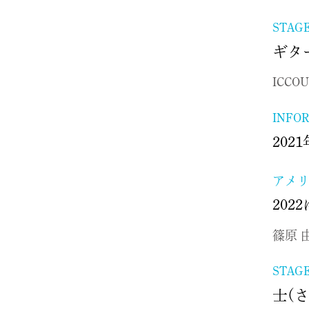
STAG
ギタ
ICCOU
INFO
20
アメ
20
篠原 
STAG
士(