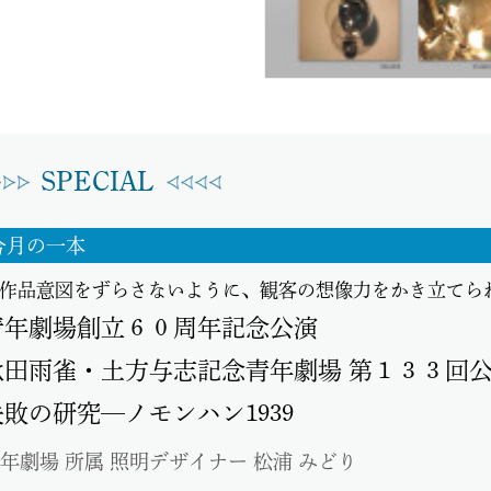
SPECIAL
今月の一本
作品意図をずらさないように、観客の想像力をかき立てら
青年劇場創立６０周年記念公演
秋田雨雀・土方与志記念青年劇場 第１３３回
失敗の研究─ノモンハン1939
年劇場 所属 照明デザイナー 松浦 みどり