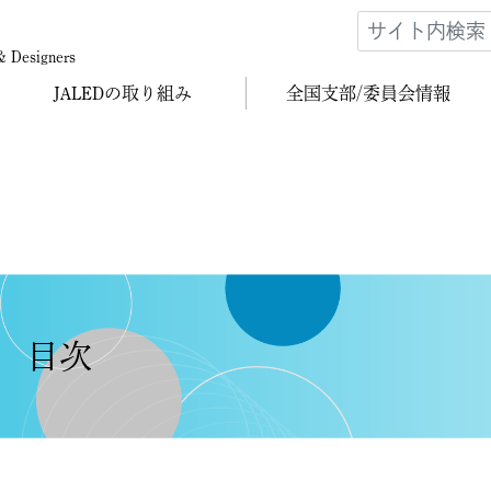
 & Designers
JALEDの
取り組み
全国支部/
委員会情報
 目次