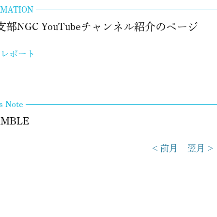
RMATION
支部NGC YouTubeチャンネル紹介のページ
局レポート
's Note
AMBLE
< 前月
翌月 >