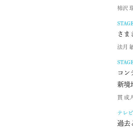
柿沢 
STAG
さま
法月 
STAG
コン
新
貫 成
テレ
過去