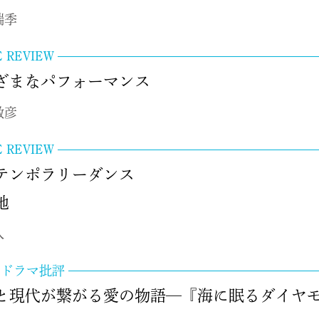
瑞季
E REVIEW
ざまなパフォーマンス
敏彦
E REVIEW
テンポラリーダンス
境地
人
ビドラマ批評
と現代が繋がる愛の物語─『海に眠るダイヤ