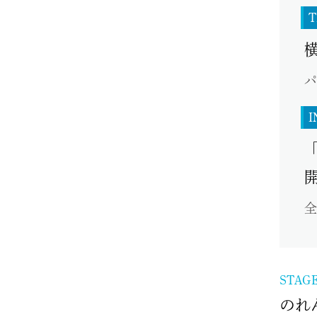
T
横
パ
I
全
STAG
のれ