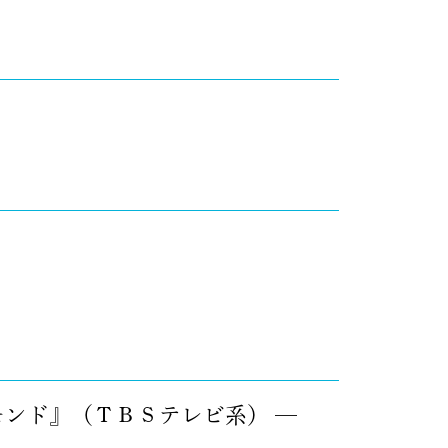
モンド』（ＴＢＳテレビ系） ─