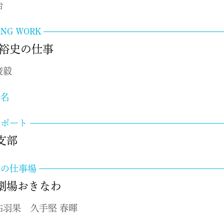
治
ING WORK
 裕史の仕事
峻毅
連名
レポート
北支部
ちの仕事場
劇場おきなわ
祐羽果 久手堅 春暉