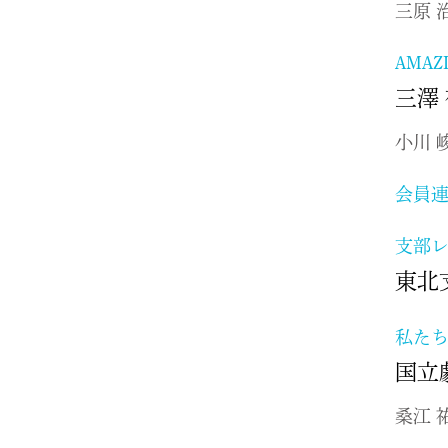
三原 
AMAZ
三澤
小川 
会員
支部
東
私た
国立
桑江 