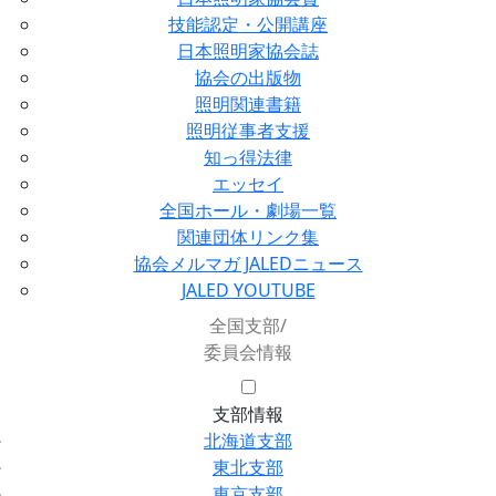
技能認定・公開講座
日本照明家協会誌
協会の出版物
照明関連書籍
照明従事者支援
知っ得法律
エッセイ
全国ホール・劇場一覧
関連団体リンク集
協会メルマガ JALEDニュース
JALED YOUTUBE
全国支部/
委員会情報
支部情報
北海道支部
東北支部
東京支部