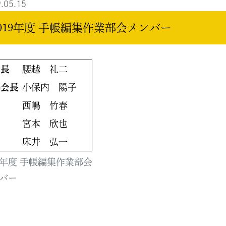
.05.15
2019年度 手帳編集作業部会メンバー
会長
腰越 礼二
部会長
小保内 陽子
西嶋 竹春
員
宮本 欣也
床井 弘一
19年度 手帳編集作業部会
バー