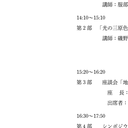
講師：服部 基（協会
4:10〜15:10
第２部 「光の三原色
講師：磯野 睦（舞
家）
5:20〜16:20
第３部 座談会「地域創
座 長：津村 卓（北九州
出席者：地元劇団演
16:30〜17:50
第４部 シンポジウ