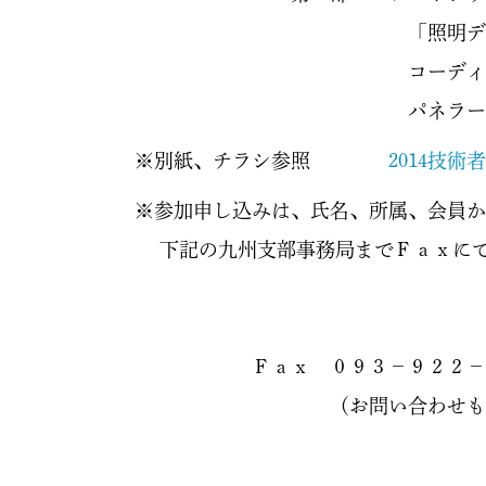
「照明デザインと
コーディネーター 沢田祐
パネラー 地元照
※別紙、チラシ参照
2014技術者
参加申し込みは、氏名、所属、会員か否か（
記の九州支部事務局までＦａｘにてお願
ａｘ ０９３−９２２−２
（お問い合わせも同じ番号