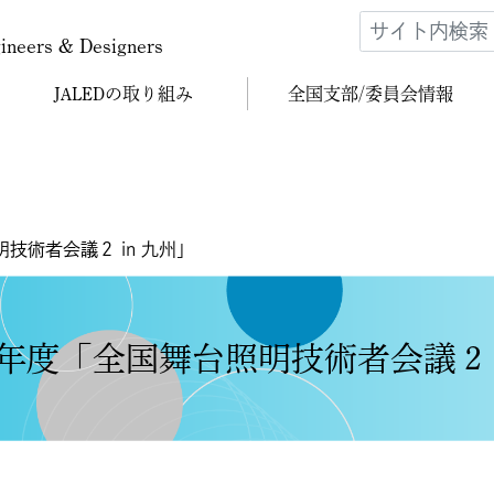
gineers & Designers
JALEDの
取り組み
全国支部/
委員会情報
技術者会議２ in 九州」
年度「全国舞台照明技術者会議２ i