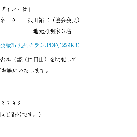
は」
二（協会会長）
明家３名
会議?in九州チラシ.PDF(1229KB)
書式は自由）を明記して
いいたします。
７９２
です。）