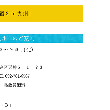
 in 九州」
 九州」のご案内
7:50（予定）
神５−１−２３
6567
協会員無料
Ｂ」