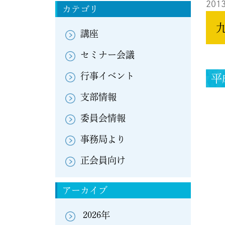
2013
カテゴリ
講座
セミナー会議
行事イベント
平
支部情報
日
委員会情報
場
〒
事務局より
正会員向け
参
アーカイブ
内
2026年