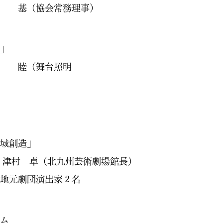
常務理事）
」
台照明
造」
芸術劇場館長）
出家２名
ム