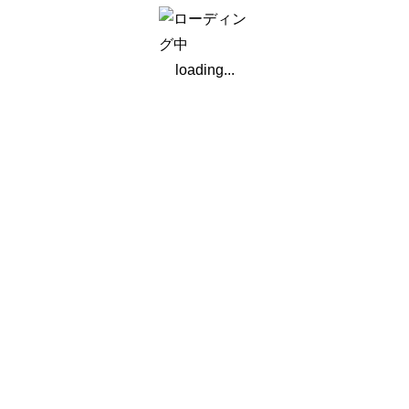
カテゴリ
講座
loading...
セミナー会議
行事イベント
支部情報
委員会情報
事務局より
正会員向け
アーカイブ
2026年