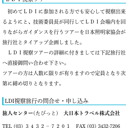
初めてＬＤＩに参加される方でも安心して視察出来
るようにと、技術委員長が同行してＬＤＩ会場内を回
りながらガイダンスを行うツアーを日本照明家協会が
旅行社とタイアップ企画しました。
ＬＤＩ視察ツアーの詳細に付きましては下記旅行社
へ直接御問い合わせ下さい。
ツアーの方は人数に限りが有りますので定員となり次
第に締め切りとなります。
LDI視察旅行の問合せ・申し込み
旅人センター
(たびっと)
大日本トラベル株式会社
TEL (03) ３４３２－７２０１ FAX (03) 3432-7206