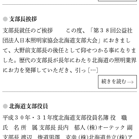
●
支部長挨拶
支部長就任のご挨拶 この度、「第３８回公益社
団法人日本照明家協会北海道支部大会」におきまし
て、大野前支部長の後任として仰せつかる事になりま
した。歴代の支部長が長年にわたり北海道の照明業界
にお力を発揮していただき、引っ […]
続きを読む
●
北海道支部役員
平成３０年・３１年度北海道支部役員名簿 役 職
氏 名 所 属 支部長 長内 郁人 (株)オーテック 副
支部長 渡辺 俊道男澤 克幸 (株)北海道共立(株)ア