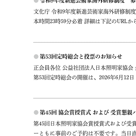
●
令和9年度新進芸術家海外研修制度 
文化庁 令和9年度新進芸術家海外研修制度の
本時間23時59分必着 詳細は下記のURLか
●
第53回定時総会と投票のお知らせ
正会員各位 公益社団法人日本照明家協会 
第53回定時総会の開催は、2026年6月12
●
第45回 協会賞授賞式 および 受賞懇
第45回日本照明家協会賞授賞式および受
ーともに事前のご予約は不要です。当日直接会