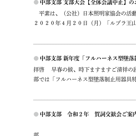
●
中部支部 支部大会【全体会議中止】の
平素は、（公社）日本照明家協会の活動
２０２０年４月２０日（月）「ルブラ王山
●
中部支部 新年度「フルハーネス型墜落
拝啓 早春の候、時下ますますご清祥の
部では「フルハーネス型墜落制止用器具特
●
中部支部 令和２年 賀詞交歓会ご案
（公社）日本照
部 支部長 小島 弘