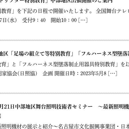
ゲートリフター特別教育」中部地区出張開催のご案内
教育」を下記の日程で開催いたします。 全国舞台テレビ事
日(水) 受付9：40 開始10：00 […]
屋地区「足場の組立て等特別教育」「フルハーネス型墜
育」と「フルハーネス型墜落制止用器具特別教育」を以
協会(日照協) 企画 開催日時：2023年5月8 […]
2月21日中部地区舞台照明技術者セミナー ～最新照明
業
照明機材の展示と紹介～名古屋市文化振興事業団・日本