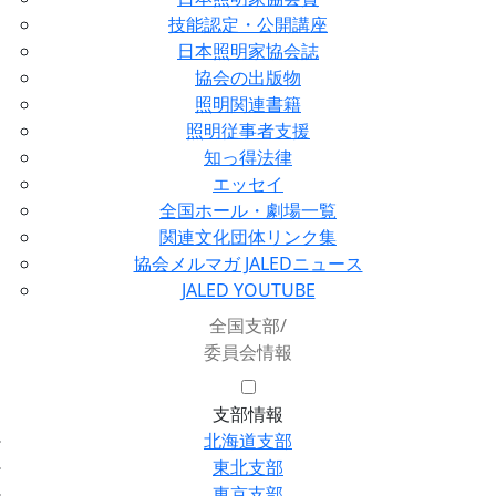
技能認定・公開講座
日本照明家協会誌
協会の出版物
照明関連書籍
照明従事者支援
知っ得法律
エッセイ
全国ホール・劇場一覧
関連文化団体リンク集
協会メルマガ JALEDニュース
JALED YOUTUBE
全国支部/
委員会情報
支部情報
北海道支部
東北支部
東京支部