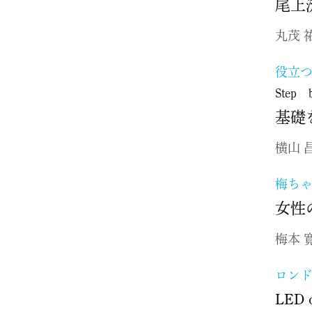
尾上
丸茂 
役立つ
Step b
基礎
横山 
梅ち
女性
梅本 
ロン
LED 