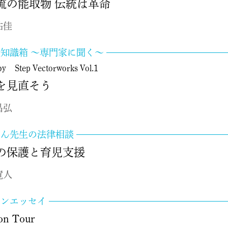
流の能取物 伝統は革命
祐佳
知識箱 ～専門家に聞く～
y Step Vectorworks Vol.1
を見直そう
昌弘
ゃん先生の法律相談
の保護と育児支援
寛人
ドンエッセイ
on Tour