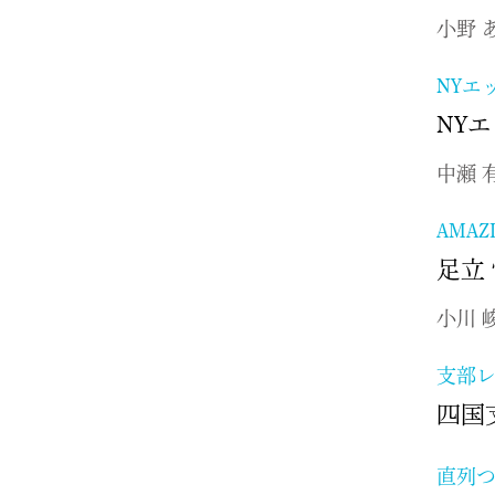
小野 
NYエ
NYエ
中瀬 
AMAZ
足立
小川 
支部
四国
直列