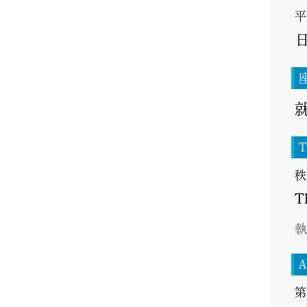
平
T
秩
T
執
A
第