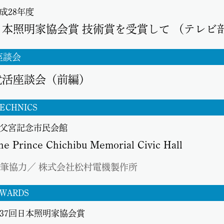
成28年度
日本照明家協会賞 技術賞を受賞して （テレ
座談会
就活座談会（前編）
ECHNICS
父宮記念市民会館
he Prince Chichibu Memorial Civic Hall
筆協力／ 株式会社松村電機製作所
WARDS
37回日本照明家協会賞