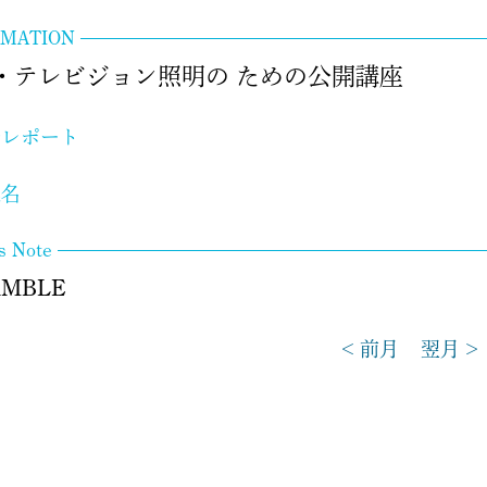
RMATION
・テレビジョン照明の ための公開講座
局レポート
連名
's Note
AMBLE
< 前月
翌月 >