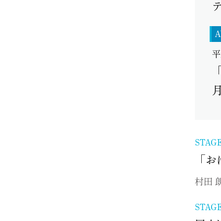
A
平
STAG
「お
村田 
STAG