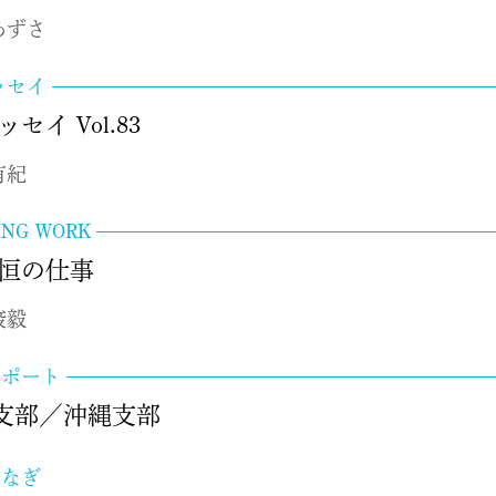
あずさ
ッセイ
ッセイ Vol.83
有紀
ING WORK
 恒の仕事
峻毅
レポート
支部／沖縄支部
つなぎ