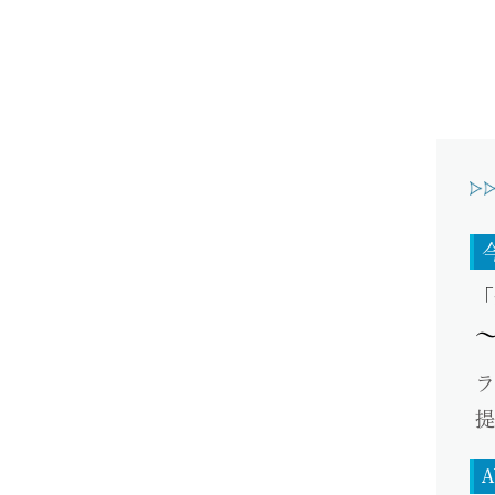
「
ラ
提
A