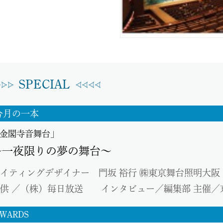
SPECIAL
今月の一本
金閣寺音舞台」
～一夜限りの夢の舞台～
イティングデザイナー 門坂 裕行 ㈱東京舞台照明大阪 
供 ／（株）毎日放送 インタビュー／編集部 主催／京
WARDS