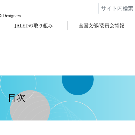
 & Designers
JALEDの
取り組み
全国支部/
委員会情報
 目次