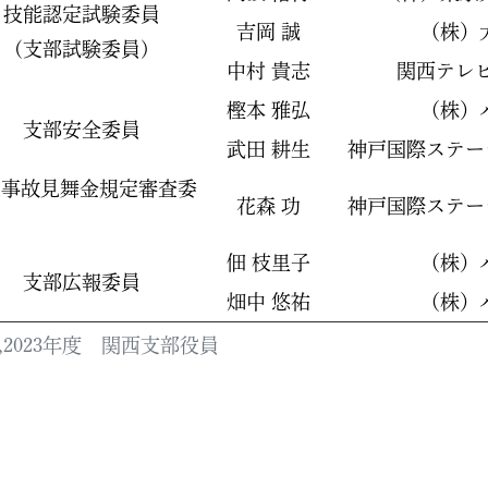
技能認定試験委員
吉岡 誠
（株）
(支部試験委員)
中村 貴志
関西テレ
樫本 雅弘
（株）
支部安全委員
武田 耕生
神戸国際ステー
業事故見舞金規定審査委
花森 功
神戸国際ステー
佃 枝里子
（株）
支部広報委員
畑中 悠祐
（株）
22,2023年度 関西支部役員