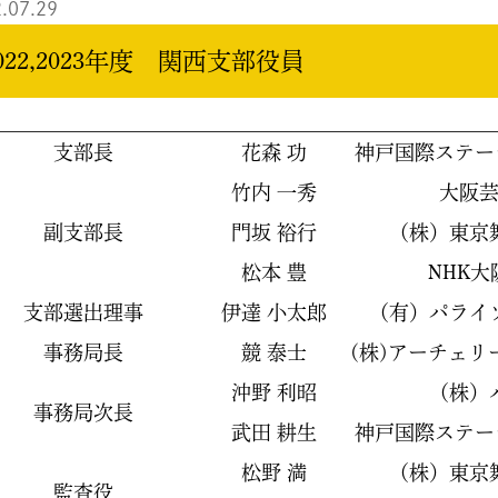
.07.29
022,2023年度 関西支部役員
支部長
花森 功
神戸国際ステー
竹内 一秀
大阪
副支部長
門坂 裕行
（株）東京
松本 豊
NHK
支部選出理事
伊達 小太郎
（有）パライ
事務局長
競 泰士
(株)アーチェ
沖野 利昭
（株）
事務局次長
武田 耕生
神戸国際ステー
松野 満
（株）東京
監査役