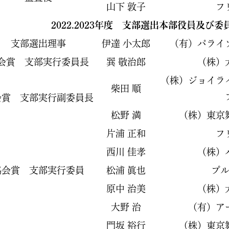
山下 敦子
フ
2022.2023年度 支部選出本部役員及び委
支部選出理事
伊達 小太郎
（有）パライ
会賞 支部実行委員長
巽 敬治郎
（株）
（株）ジョイラ
柴田 順
会賞 支部実行副委員長
松野 満
（株）東京
片浦 正和
フ
西川 佳孝
（株）
協会賞 支部実行委員
松浦 眞也
プ
原中 治美
（株）
大野 治
（有）ア
門坂 裕行
（株）東京