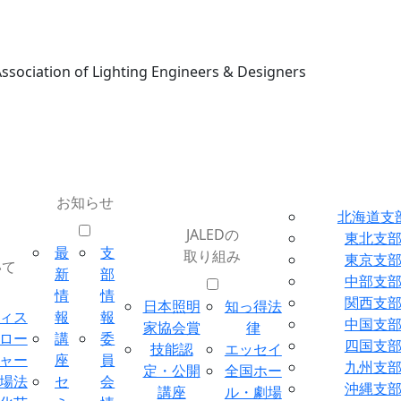
Association of Lighting Engineers & Designers
お知らせ
北海道支
JALEDの
東北支
最
支
取り組み
東京支
いて
新
部
中部支
情
情
関西支
日本照明
知っ得法
ィス
報
報
中国支
家協会賞
律
ロー
講
委
四国支
技能認
エッセイ
ャー
座
員
九州支
定・公開
全国ホー
場法
セ
会
沖縄支
講座
ル・劇場