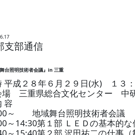
6.17
部支部通信
舞台照明技術者会議』in 三重
時 平成２８年６月２９日(水) １３
会場 三重県総合文化センター 中
内 容
3:00～ 地域舞台照明技術者会
:00～14:30第１部 ＬＥＤの基本的
:40～15:40第２部 沢田祐二の