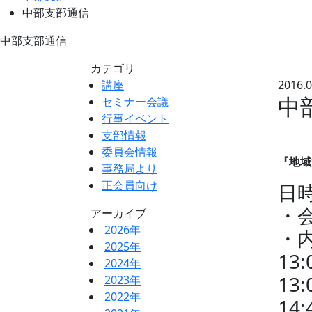
中部支部通信
中部支部通信
カテゴリ
講座
2016.0
中
セミナー会議
行事イベント
支部情報
委員会情報
『地域
事務局より
正会員向け
日
・
アーカイブ
2026年
・
2025年
1
2024年
13
2023年
2022年
14