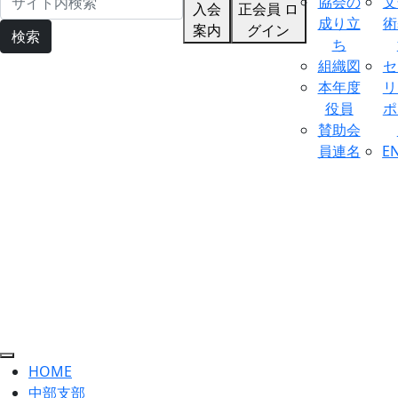
協会の
文
入会
正会員 ロ
成り立
術
案内
グイン
検索
ち
組織図
セ
本年度
リ
役員
ポ
賛助会
員連名
E
HOME
中部支部