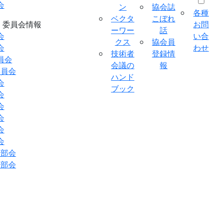
会
ン
協会誌
各種
ベクタ
こぼれ
委員会情報
お問
ーワー
話
会
い合
クス
協会員
会
わせ
技術者
登録情
員会
会議の
報
委員会
ハンド
会
ブック
会
会
会
会
会
業部会
業部会