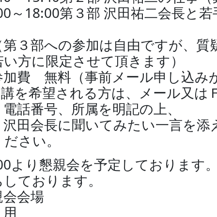
:00～18:00第３部 沢田祐二会長
第３部への参加は自由ですが、質疑
若い方に限定させて頂きます）
参加費 無料（事前メール申し込み
受講を希望される方は、メール又は
、電話番号、所属を明記の上、
田会長に聞いてみたい一言を添え
ください。
9:00より懇親会を予定しておりま
ちしております。
親会会場
 用