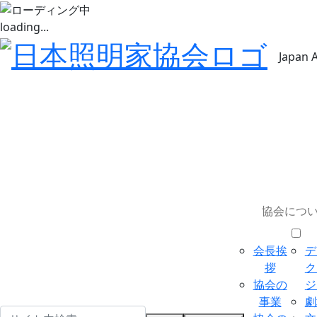
loading...
Japan 
協会につ
会長挨
デ
拶
ク
協会の
ジ
事業
劇