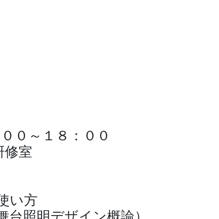
：００～１８：００
研修室
議
な使い方
仕事（舞台照明デザイン概論）