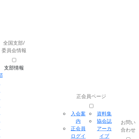
全国支部/
委員会情報
支部情報
部
部
部
正会員ページ
部
部
部
入会案
資料集
部
内
協会誌
お問い
部
正会員
アーカ
合わせ
部
ログイ
イブ