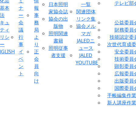
化芸
ミ
情
テレビ部
日本照明
一覧
基本
ナ
報
家協会誌
関連団体
法
ー
事
協会の出
リンク集
キュ
会
務
公益委員
版物
協会メル
ティ
議
局
財務委員
照明関連
マガ
リシ
行
よ
技能認定委
書籍
JALEDニ
ー
事
り
次世代育成
照明従事
ュース
NGLISH
イ
正
安全委員
者支援
JALED
ベ
会
技術委員
YOUTUBE
ン
員
顕彰委員
ト
向
広報委員
け
出版委員
国際委員
手帳編集作
新人講座作