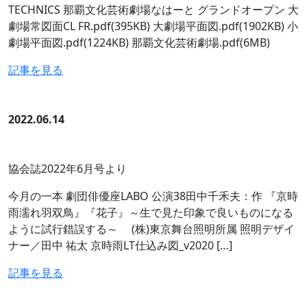
TECHNICS 那覇文化芸術劇場なはーと グランドオープン 大
劇場常図面CL FR.pdf(395KB) 大劇場平面図.pdf(1902KB) 小
劇場平面図.pdf(1224KB) 那覇文化芸術劇場.pdf(6MB)
記事を見る
2022.06.14
協会誌2022年6月号より
今月の一本 劇団俳優座LABO 公演38田中千禾夫：作 『京時
雨濡れ羽双鳥』『花子』～生で見た印象で良いものになる
ように試行錯誤する～ (株)東京舞台照明所属 照明デザイ
ナー／田中 祐太 京時雨LT仕込み図_v2020 […]
記事を見る