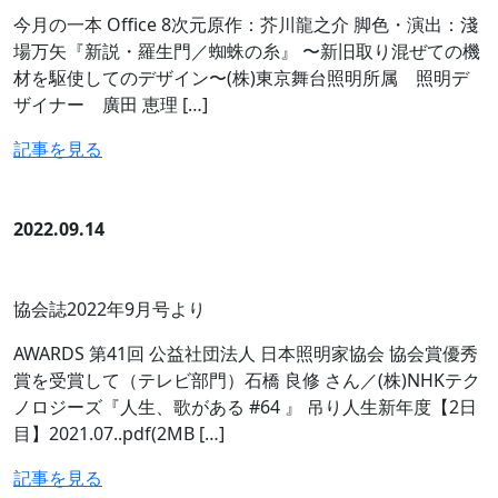
今月の一本 Office 8次元原作：芥川龍之介 脚色・演出：淺
場万矢『新説・羅生門／蜘蛛の糸』 〜新旧取り混ぜての機
材を駆使してのデザイン〜(株)東京舞台照明所属 照明デ
ザイナー 廣田 恵理 […]
記事を見る
2022.09.14
協会誌2022年9月号より
AWARDS 第41回 公益社団法人 日本照明家協会 協会賞優秀
賞を受賞して（テレビ部門）石橋 良修 さん／(株)NHKテク
ノロジーズ『人生、歌がある #64 』 吊り人生新年度【2日
目】2021.07..pdf(2MB […]
記事を見る