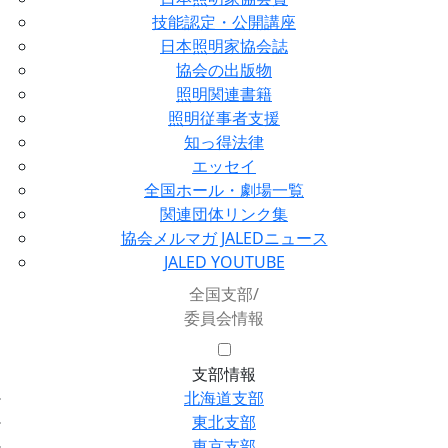
技能認定・公開講座
日本照明家協会誌
協会の出版物
照明関連書籍
照明従事者支援
知っ得法律
エッセイ
全国ホール・劇場一覧
関連団体リンク集
協会メルマガ JALEDニュース
JALED YOUTUBE
全国支部/
委員会情報
支部情報
北海道支部
東北支部
東京支部