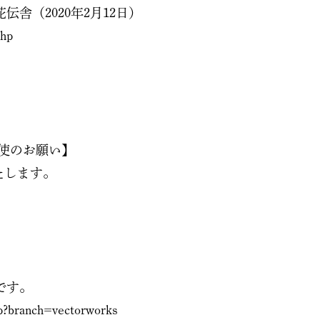
舎（2020年2月12日）
php
行使のお願い】
たします。
です。
hp?branch=vectorworks