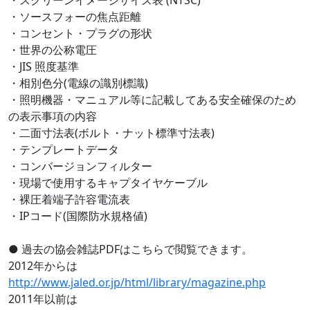
・ソースフォーの焦点距離
・コンセント・プラグの形状
・世界の公称電圧
・JIS 照度基準
・相別色分(電線の識別標識)
・照明機器・マニュアル等に記載してある安全確保のため
の表示事項の内容
・二面寸法表(ボルト・ナット標準寸法表)
・テンプレートデータ
・コンバージョンフィルター
・現場で使用するキャプタイヤケーブル
・裸圧着端子許容電流表
・IPコード(国際防水規格値)
● 過去の協会雑誌PDFはこちらで閲覧できます。
2012年からは
http://www.jaled.or.jp/html/library/magazine.php
2011年以前は