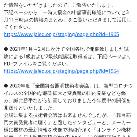
た情報をいただきましたので、ご報告いたします。
下記ページから「一時支援金の申請事前確認についてと3
月11日時点の情報のまとめ」をご覧いただきまして活用し
てください。
https://www.jaled.or.jp/staging/page.php?id=1965
● 2021年1月～2月にかけて全国各地で開催致しました試
験による1級および2級技能認定取得者は、下記ページより
PDFファイルをご覧ください。
https://www.jaled.or.jp/staging/page.php?id=1954
● 2020年度「全国舞台照明技術者会議」は、新型コロナウ
イルスの全国的な感染拡大と変異種の国内発症などを鑑
み、誠に勝手ながら計画しておりました今年度中の開催を
見送りといたしました。
会場に集まる技術者会議は出来ませんでしたが、「舞台部
門大賞受賞者に聴く」と題したインタビューと、メーカー
様に機材の最新情報を映像で御紹介頂く「オンライン機材
展示」を日本照明家協会YouTubeページで御覧頂けるよう