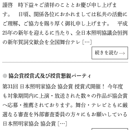
謹啓 時下益々ご清祥のこととお慶び申し上げま
す。 日頃、関係各位におかれましては私共の活動に
ご理解、ご協力を賜り厚く御礼申し上げます。 平成
25年の新年を迎えるに当たり、全日本照明協議会恒例
の新年賀詞交歓会を全国舞台テレ […]
続きを読む
●
協会賞授賞式及び授賞懇親パーティ
第31回 日本照明家協会 協会賞 授賞式開催！ 今年度
も対象期間内に上演・放送された数々の作品が協会賞
へ応募・推薦されております。舞台・テレビともに厳
選なる審査を外部審査委員の方々にもお願いしている
日本照明家協会 協会賞 […]