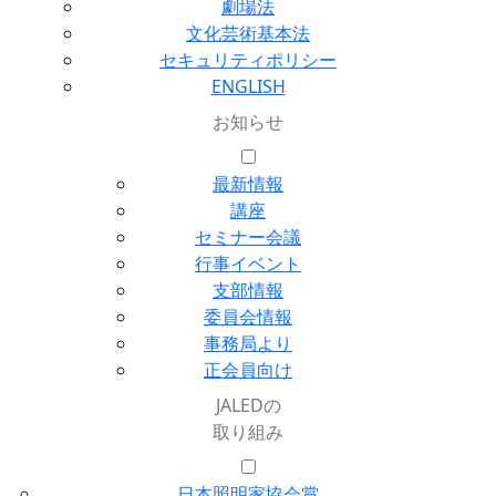
劇場法
文化芸術基本法
セキュリティポリシー
ENGLISH
お知らせ
最新情報
講座
セミナー会議
行事イベント
支部情報
委員会情報
事務局より
正会員向け
JALEDの
取り組み
日本照明家協会賞