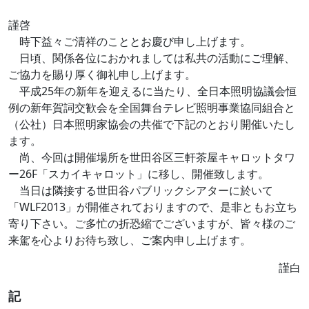
謹啓
時下益々ご清祥のこととお慶び申し上げます。
日頃、関係各位におかれましては私共の活動にご理解、
ご協力を賜り厚く御礼申し上げます。
平成25年の新年を迎えるに当たり、全日本照明協議会恒
例の新年賀詞交歓会を全国舞台テレビ照明事業協同組合と
（公社）日本照明家協会の共催で下記のとおり開催いたし
ます。
尚、今回は開催場所を世田谷区三軒茶屋キャロットタワ
ー26F「スカイキャロット」に移し、開催致します。
当日は隣接する世田谷パブリックシアターに於いて
「WLF2013」が開催されておりますので、是非ともお立ち
寄り下さい。ご多忙の折恐縮でございますが、皆々様のご
来駕を心よりお待ち致し、ご案内申し上げます。
謹白
記