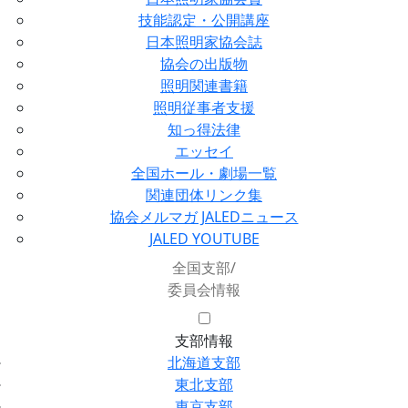
技能認定・公開講座
日本照明家協会誌
協会の出版物
照明関連書籍
照明従事者支援
知っ得法律
エッセイ
全国ホール・劇場一覧
関連団体リンク集
協会メルマガ JALEDニュース
JALED YOUTUBE
全国支部/
委員会情報
支部情報
北海道支部
東北支部
東京支部