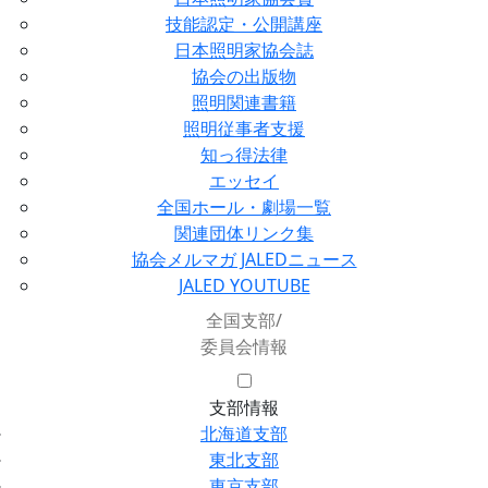
技能認定・公開講座
日本照明家協会誌
協会の出版物
照明関連書籍
照明従事者支援
知っ得法律
エッセイ
全国ホール・劇場一覧
関連団体リンク集
協会メルマガ JALEDニュース
JALED YOUTUBE
全国支部/
委員会情報
支部情報
北海道支部
東北支部
東京支部