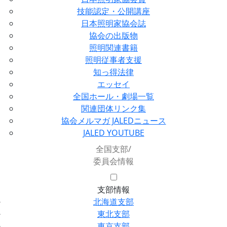
技能認定・公開講座
日本照明家協会誌
協会の出版物
照明関連書籍
照明従事者支援
知っ得法律
エッセイ
全国ホール・劇場一覧
関連団体リンク集
協会メルマガ JALEDニュース
JALED YOUTUBE
全国支部/
委員会情報
支部情報
北海道支部
東北支部
東京支部