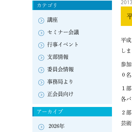
2013
カテゴリ
講座
セミナー会議
平成
行事イベント
しま
支部情報
参加
委員会情報
０名
事務局より
１部
正会員向け
各パ
アーカイブ
２部
芸術
2026年