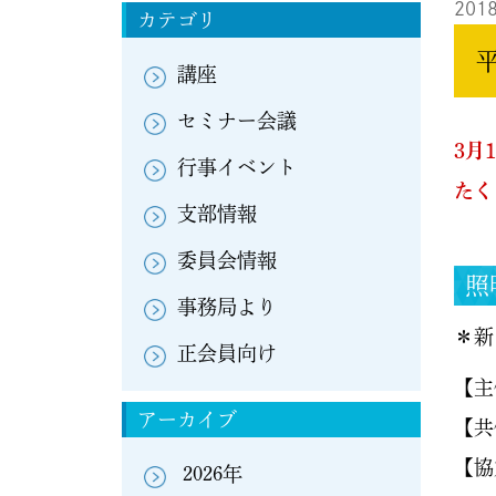
2018
カテゴリ
講座
セミナー会議
3月
行事イベント
たく
支部情報
委員会情報
照
事務局より
＊新
正会員向け
【主
アーカイブ
【共
【協
2026年