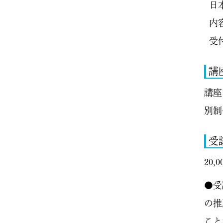
日本
内容
受付
講
講座
別制
受
20,
●受
の推
こと