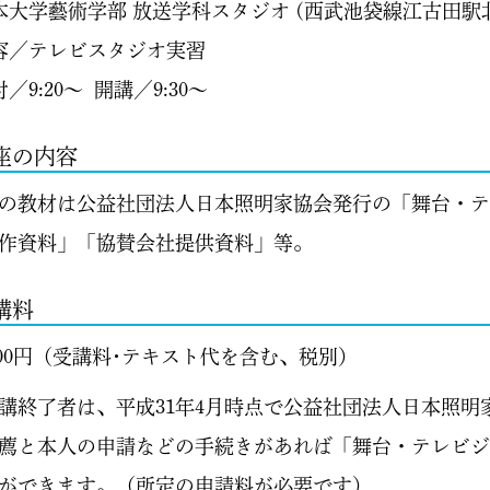
大学藝術学部 放送学科スタジオ (西武池袋線江古田駅
／テレビスタジオ実習
／9:20～ 開講／9:30～
座の内容
の教材は公益社団法人日本照明家協会発行の「舞台・テ
作資料」「協賛会社提供資料」等。
講料
000円
（受講料･テキスト代を含む、税別）
講終了者は、平成31年4月時点で公益社団法人日本照
薦と本人の申請などの手続きがあれば「舞台・テレビジ
ができます。（所定の申請料が必要です）